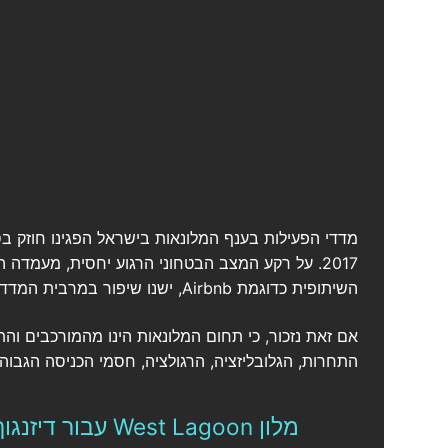
2017. על רקע המצב הבטחוני הרגוע יחסית, מעמד
השיתופית כדוגמת Airbnb, ישנו שיפור במרבית המדדים – היקף לינות, תפוסות חדרים והפדיון.
אם זאת נזכור, כי תחום המלונאות הינו מהמורכבים והת
התחרות, הגלובליזציה, הרגולציה, חסמי הכניסה הגבוהים
מלון West Lagoon עבור דיזנגוף סחר בנתניה