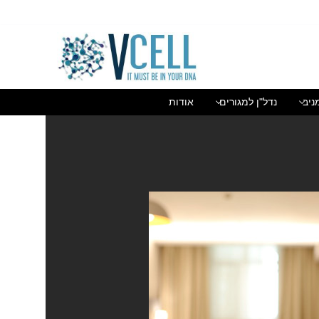
בן גוריון 1(בסר 2), בני ברק 03-5447284
ניב
נדל"ן למגורים
אודות