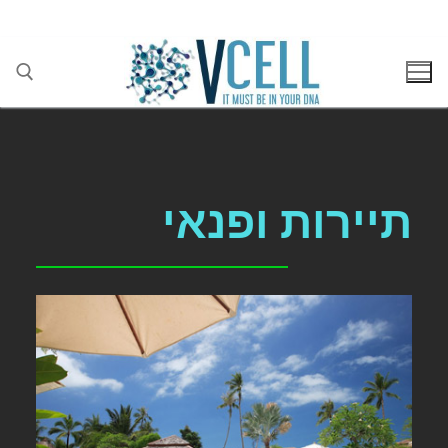
בן גוריון 1(בסר 2), בני ברק 03-5447284
תיירות ופנאי