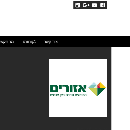
לג
תוכן
צור קשר
לקוחותנו
מהתקשו
אזורים-לוגו-קטן