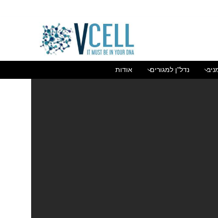
בן גוריון 1(בסר 2), בני ברק 03-5447284
ניב
נדל"ן למגורים
אודות