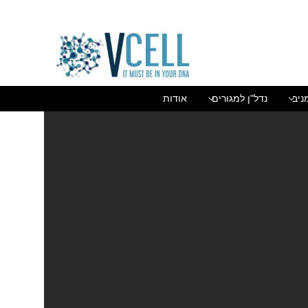
בן גוריון 1(בסר 2), בני ברק 03-5447284
ניב
נדל"ן למגורים
אודות