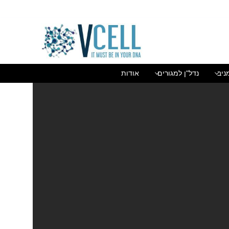
בן גוריון 1(בסר 2), בני ברק 03-5447284
ניב
נדל"ן למגורים
אודות