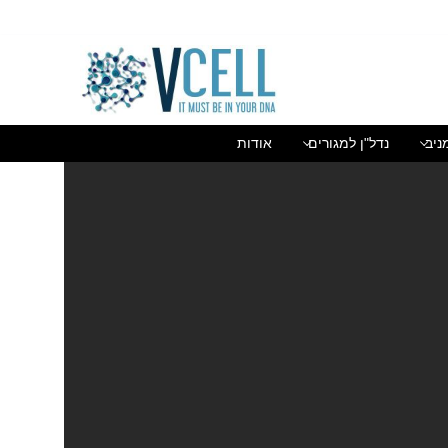
בן גוריון 1(בסר 2), בני ברק 03-5447284
ניב
נדל"ן למגורים
אודות