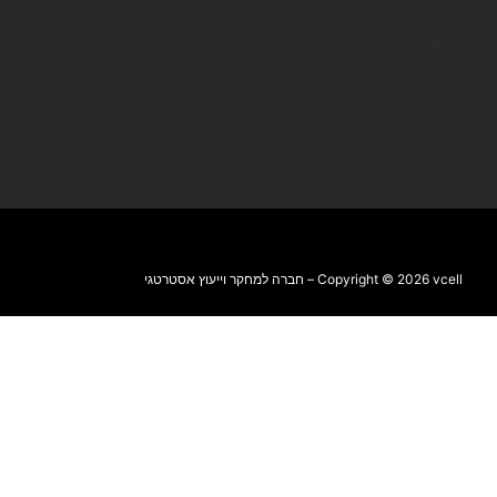
להתנהלות שוטפת תקינה בחרה וכן לניהול משברים, ביצוע
שינויים ארגוניים וליווי בנקודות מפנה של הארגון.
יעוץ עסקי תורם למנהלים בארגון וגם לעובדים ובעידן של
תחרות גוברת וגלובליזציה, ייעוץ איכותי ימנף לארגון את
הנכסים הקיימים ויתרום בקבלת החלטות חשובות.
Copyright © 2026 vcell – חברה למחקר וייעוץ אסטרטגי