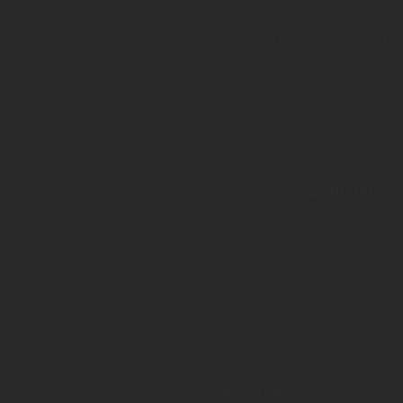
• התממשות ההבטחות השיווקיות המפורסמות ע"י המתחרים.
ועוד פרמטרים נבחרים, בהתאם לדרישת הלקוח והמטרות
בגינן נעשה מחקר ניתוח המתחרים.
ניתוח הממצאים:
ממצאי המחקר לניתוח מתחרים יאפשר לבית העסק הכרות
טובה יותר עם הסביבה העסקית בה הוא פועל והקטנת אי
הוודאות. מיפוי של הזירה העסקית בבחינת כמות, גודל ואופי
התחרות וזיהוי הגורם המבדל של המוצר או השירות ביחס
למתחרים.
ממצאים אלו יעזרו לכם בקבלת החלטות חשובות הנוגעות
למיצוב ומיתוג של בית העסק, בניית אסטרטגיה שיווקית, פיתוח
עסקי לרבות שינויים נדרשים בשירות או במוצר, ואפילו ייתכן