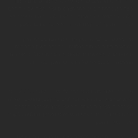
סקרי דעת קהל הינם ערוץ מרכזי לכל פירמה שתורם ללמוד
כיצד היא נתפסת בעיני קהל הצרכנים ומהי רמת שביעות הרצון
שלהם מהמוצר או מהשרות המוצעים להם. חשיבות יתרה יש
לסקרי דעת קהל בהקמת עסק חדש או בהתרחבות עסקית.
אלו מאפשרים לבית העסק לזהות את הצרכים של הלקוחות
במסגרת תחום העיסוק הרלוונטי, את נתח השוק שהחברה
תופסת או יש באפשרותה לתפוס ביחס לענף כולו וכן את כוח
ההשפעה הפוטנציאלי של העסק על הענף בכללותו.
מחקרים וסקרי שוק המתבצעים ע"י מכון המחקר VCELL הינם
פרטניים לצרכי בית העסק וכוללניים בהיקפם, בהתאם לשאלה
המחקרית ולמטרות העסקיות לשמן נערך המחקר. הסקרים
נבנים לאחר בחינה מעמיקה של צרכי הארגון והחלטה על קהל
היעד ומטרות הסקר.
המחקרים מתבצעים בקהילת הצרכנים הרלוונטית, בין אם