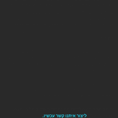
בפנייה פרונטאלית ובין אם בפנייה טלפונית, והשאלות נבנות
באופן מגוון המאפשר לארגון לקבל תמונת מצב אמיתית
ומקיפה על דעת הקהל. במידת הצורך אנו משתמשים גם
בשאלוני עומק, ראיונות אישיים ובקבוצות מיקוד, כדי לקבל
תשובות איכותניות ונרחבות שיעזרו לארגון בקבלת ההחלטה
הסופית.
לאחר שמסתיים מהלך המחקר , תוצג לארגון פרזנטציה
מפורטת שתכלול את פירוש שלביי המחקר, מסקנות מתבקשות
והמלצות להמשך. ממצאי המחקר יוצגו על פי ניתוחים וחתכים
נדרשים בכדי ליתן מענה כולל לשאלות המחקר.
בהמשך לממצאי סקר השוק, אנו בחברת VCELL נשמח לעזור
לכם בבניית תוכנית עסקית להקמת עסק חדש או להתרחבות
עסקית ובבניית אסטרטגיה שיווקית נכונה.
אז אם אתה רוצה לדעת מה באמת חושבים עליך…אנחנו
מזמינים אותך
ליצור איתנו קשר עכשיו.