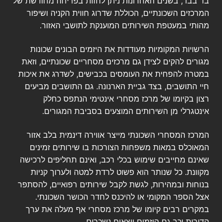
בד בבד, בשנים האחרונות ניתן לחזות בפריחה מחודשת של
המרכזים השכונתיים, הכוללת שדרוג חווית הקניה ושיפור
מהותי במעטפת השירותים המוענקת לתושבי האזור.
הרשויות המקומיות מעודדות את היזמים הבונים שכונות
מגורים להקים לצידן גם מרכזים מסחריים שכונתיים, וזאת
במטרה להפחית את העומסים בכבישים, לשדרג את איכות
חיי התושבים, בצד גביית הארנונה. גם התושבים מביעים
רצון בקיומו של מרכז מסחרי אינטימי הנתפס כחלק
אינטגרלי מן השירותים המוצעים בסביבת המגורים.
המרכז המסחרי השכונתי מייצר אווירה דינמית בלב אזור
המאוכלס במאות משפחות הצורכות בו שירותים זמינים
שאינם מחייבים שימוש בכלי רכב, ואינם תחליפים לרכישה
מקוונת. כל שנותר הוא פשוט לרדת למטה ולערוך קניות
בנוחות ובמהירות, לגשת לקבל שירותים רפואיים, להסתפר
אצל הספר המקומי או להיכנס לחדר הכושר השכונתי.
במקרים רבים קיומו של מרכז מסחרי אף מעלה את ערך
הדירות וכך גם היזמים יוצאים נשכרים.