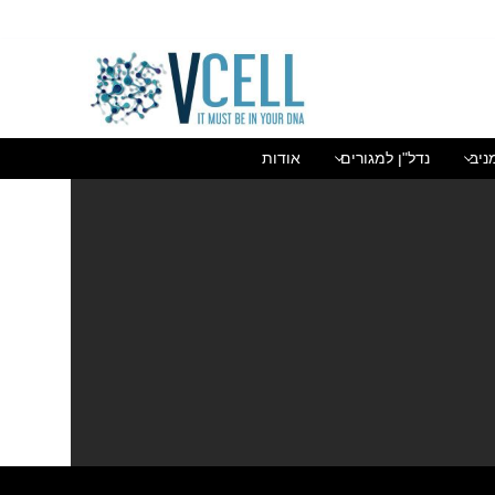
בן גוריון 1(בסר 2), בני ברק 03-5447284
ניב
נדל"ן למגורים
אודות