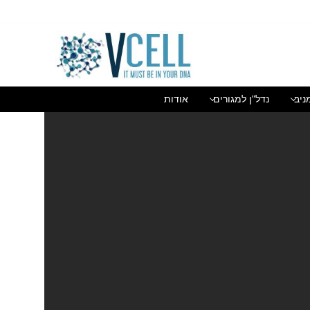
בן גוריון 1(בסר 2), בני ברק 03-5447284
ניב
נדל"ן למגורים
אודות