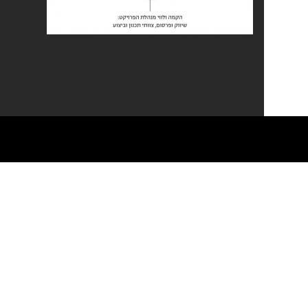
נדלן מניב