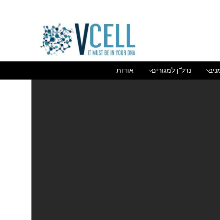
בן גוריון 1(בסר 2), בני ברק 03-5447284
ניב
נדל"ן למגורים
אודות