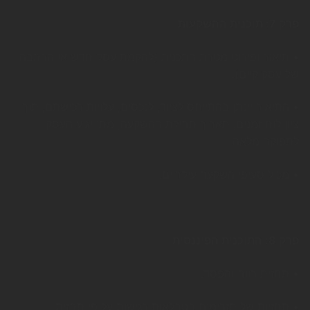
פרק 7: תוכנית ההשקעות
• תיאור ופירוט מטרת התכנית (להקמת עסק חדש או הרחבה
של עסק קיים).
• התיאור יינתן בהתייחס לציוד, לנכסים, עלויות רכישתם, תוך
ציון לוח זמנים, תאריך תחילת ההשקעה, מתי יגיע העסק
לתפוקה מלאה.
• מכיל סעיפי השקעה עיקריים.
פרק 8: התוכנית הפיננסית
• תחזית רווח והפסד.
• תחזיות של תזרימים בטבלאות רגישות על פי תחזית