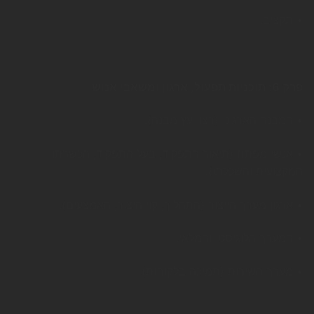
• תקציב.
פרק 6: תוכניות תפעול, ארגון ומשאבי אנוש
• המבנה הארגוני (רצוי עץ מבנה).
• אנשי מפתח (תיאור התפקיד, בעל התפקיד, הכשרתו
המקצועית והשכלתו).
• ארגון מערך הייצור (התהליך, קוי היצור, האמצעים).
• המערך הלוגיסטי והמלאי.
• מערך השירות (תמיכה בלקוחות).