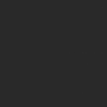
• תיאור השימוש המרכזי ושימושים נוספים.
• תכונותיו הייחודיות ויתרונותיו היחסיים.
• המוצר ביחס לתחליפים ומתחרים (כולל השוואת מחירים).
• תיאור טכני (שיטת פעולה).
פרק 3 א: הטכנולוגיה
• תאור הטכנולוגיה.
• תאור של טכנולוגיות חליפיות.
• ישימות של טכנולוגיות (במידה וניתן לשאוב דוגמאות
מתחומים אחרים, רצוי להציג זאת).
• מידת החדשנות הטכנולוגית בפרויקט, תוך ציון חשיבותה