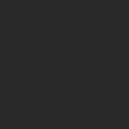
בתחום הנדון.
פרק 4: השוק
• הגדרת שוק היעד והיקפו (פילוח לקבוצות הומוגניות לפי:
לקוחות/ שימושים/ גיאוגרפיה)
• מתחרים/ תחרות (תיאור המתחרים הפעילים בשוק היעד,
נפח השוק שלהם).
• מדוע ירצה הלקוח לרכוש את המוצר? (רצוי לחשב ולהדגיש
התועלת של היתרונות ללקוח בהתייחס למחיר, שירות, איכות,
קשרים אישיים, מהירות אספקה וכיוב').
• רשימת לקוחות פוטנציאליים שהביעו נכונות (אפילו בלתי
מחייבת) לרכוש את המוצר ומאפייניהם.