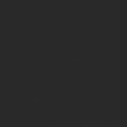
תמצית מנהלים תציג את העסק/הפרויקט בצורה ברורה
ומקוצרת, המאפשרת הבנה כללית לגבי אופי העסק ופועלו.
פרק זה מכיל:
• תיאור העסק.
• תיאור המוצר.
• השווקים אליהם מיועד המוצר.
• הצורך במוצר.
• יתרונות המוצר.
• ניסיון של החברה/מנהליה/יזמיה, הישגיים עסקיים.
פרק 2: תיאור העסק (הווה או עתיד)