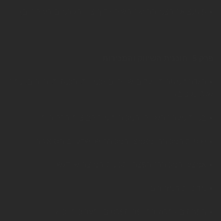
• פוטנציאל הצמיחה של השוק (תוך ציון הגורמים העיקריים).
פרק 5: תוכנית השיווק והמכירות
• הגדרת מטרות ויעדים שיווקיים (כמויות, הכנסות, רווחים, נתח
שוק, מיצוב).
• בניית מערך השיווק והמכירות מול קבוצות הלקוחות.
• שיטות המכירה, מאמצי המכירה שיושקעו ביחס אליהן.
• אמצעי המכירה/ הפצה ותכונות המוצר שיודגשו.
• מדיניות המחירים.
• הפרסום (תקשורת, פרוספקטים, תערוכות וכו').