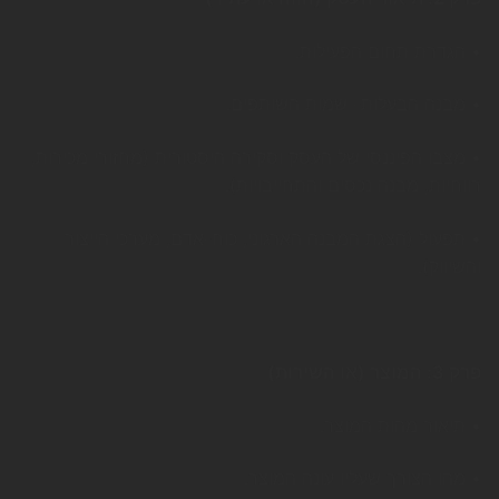
• הגדרת תחום הפעילות.
• מבנה הבעלות- שמות השותפים.
• מצבו הפיננסי של העסק וסקירה היסטורית (מחזורי מכירות,
רווחיות, מבנה נכסים והתחייבויות).
• תפעול (הצגת המבנה הארגוני, כוח-אדם, מערכי הייצור
והשיווק).
פרק 3: המוצר (או השירות)
• תיאור מהות המוצר.
• מהו הצורך שעליו עונה המוצר.