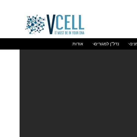
בן גוריון 1(בסר 2), בני ברק 03-5447284
ניב
נדל"ן למגורים
אודות