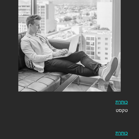
כותרת
טקסט
כותרת