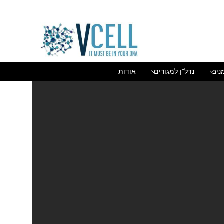
בן גוריון 1(בסר 2), בני ברק 03-5447284
ניב
נדל"ן למגורים
אודות