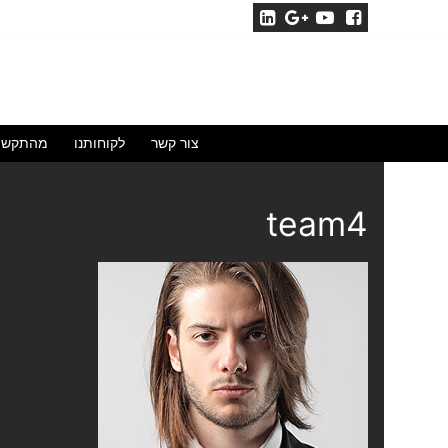
לג
תוכן
צור קשר
לקוחותנו
מהתקשו
team4