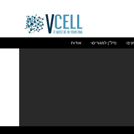
בן גוריון 1(בסר 2), בני ברק 03-5447284
ניב
נדל"ן למגורים
אודות