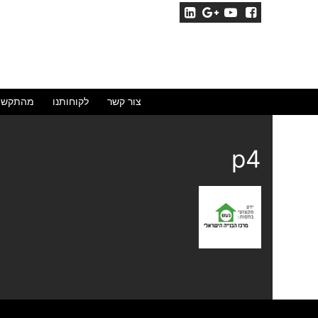
לג
תוכן
צור קשר
לקוחותנו
מהתקשו
p4