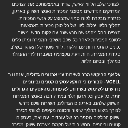
לצורכי שלב הליווי האישי, נגדיר באמצעותכם את הצרכים
המדויקים הנדרשים מסוכני המכירות ואנשי השיווק בארגון,
כנגזרת מבקרת לקוח סמוי שתבוצע על אנשי המכירות.
תהליך הליווי יכלול
:
ליווי של כל סוכן מכירות באמצעות
תצפית החל מהפגישה הראשונה עם לקוח חדש. משוב
לסוכני המכירות לאחר כל שלב משלבי המכירה ומתן כלים
נכונים להתמודדות עם הלקוח. ליווי שוטף של הארגון בשלבי
סגירת המכירה. חוות דעת מקצועית מועברת לידי ההנהלה
במהלך ובסיום הליווי.
על אף הביקוש הרב לשירות ע"י ארגונים גדולים, אנחנו ב
VCELL-
סבורים כי דווקא עסקים קטנים ובינוניים
נדרשים לשימוש בשירות, לא פחות מהעסקים הגדולים
יותר.
כל עסק וכל ארגון תלוי במידה רבה באנשי המכירות
והשיווק שלהם. בארגונים הגדולים, השירות שלנו נדרש
לצורך ביצוע תהליך שיפור והכוונה מקיפים לצוותי מכירה
ושיווק הכוללים מספר רב של עובדים. עם זאת, בעסקים
קטנים ובינוניים, החשיבות של הקמת מערכת שיווק ומכירה