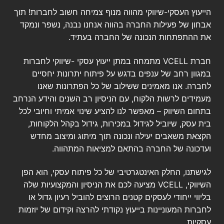
הייעוץ העסקי-שיווקי מהווה מנוף צמיחה חשוב לחברות! תוך
אבחון של פעילות החברה בהווה אנחנו נבנה, נשפר ונמקד
את ההתפתחות הנכונה של החברה בעתיד.
חברת VCELL מתמחה במתן ייעוץ עסקי -שיווקי לחברות
במגוון רחב של ענפים בדגש על פיתוח יתרונות יחסיים
לחברה. אנו מאמינים ששילוב של כל הפתרונות שאנו
מעמידים לרשות הלקוח, עם הניסיון רב השנים והידע הנרחב
בתחום השיווק – מאפשר לנו להציע שינוי אמיתי וחיובי לכל
בית עסק, שיוביל לגידול במכירות, גידול בקהל הלקוחות,
הקצאת משאבים יעילה ונכונה תוך מיתוג ומיצוב מחדש
ועדכונה של החברה בהתאם למציאות המתהווה.
לגישתנו, החלק האינטגרטיבי של כל פיתוח עסקי, הוא הפן
השיווקי, VCELL מציעה לכם את הניסיון והמקצועיות שלה
בליווי ייחודי לעסקים קטנים הרוצים להוביל רעיון גדול או
לחברות המעוניינות בייעוץ נקודתי להרצה וקידום של יוזמות
עסקיות.