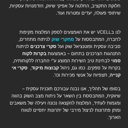
חלוקת התקציב, החלטה על אפיקי שיווק, הזדמנויות עסקיות,
שיתופי פעולה, יעדים ומטרות ועוד.
לנו בVCELL יש את האמצעים לספק המלצות מקיפות
לחברה, המתבססות על
מחקרי שוק
לניתוח מתחרים,
סביבה עסקית ופוטנציאל שוק ועל
סקרי צרכנים
לניתוח
התנהגות הצרכנים בתחום – באמצעות
בקרות לקוח
סמוי
לבחינת טיב השירות המוצע ע"י החברה ללקוחותיה,
בקרות על ספקים. כמו גם, ניהול
קבוצות מיקוד
,
סקרי אי
קנייה
, תצפיות על אנשי מכירות וכו'.
בסופו של תהליך, אנו נבנה עבורכם תוכנית עסקית –
שיווקית, המתבססת בין השאר על ניתוח מצב השוק בהווה
ומגמות לעתיד, המלצות להקצאה נכונה ויעילה של משאבים
ומתן פתרונות לניצול מירבי של יתרונות יחסיים לטווח
הארוך.