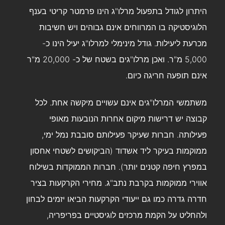
היתרון לגודל בתפעול מרלו"ג הינו פרמטר קריטי בענף
הלוגיסטיקה בו המרווחים אינם גבוהים ויש חשיבות
מכרעת ליעילות. גודל מינימלי למרלו"ג יעיל הינו כ-
5,000 מ"ר. ואכן מרלו"גים בשטח של כ- 20,000 מ"ר
אינם תופעה חריגה כיום.
משתמשי המרלו"גים אינם עשויים מיקשה אחת. לכל
קבוצה יש דרישות מיקום אחרות הנובעות מאופי
פעילותה. חברות שעיקר פעילותם סובבת נמל ימי,
ממוקמות בעיקר ליד אשדוד (הביקושים לשטחי אחסון
במפרץ חיפה קטנים יותר). חברות הממוקדות בשילוח
אווירי ממוקמות בקרבת נתב"ג. מחירי הקרקעות בציר
חדרה גדרה כמו גם ייעודי הקרקעות הביאו יזמים לבחון
ולהחליט על הקמת מרכזים לוגיסטיים בפריפריה,