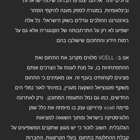
גדולים יותר. אליהם יצטרפו חברות שילוח ישראליות
ובינלאומיות, במטרה לספק מענה להיקפי הסחר
באינטרנט ההולכים וגדלים בשוק הישראלי. כל אלה
ישפיעו לא רק על התרחבותה של הקטגוריה אלא גם על
רמות הידע והתחכום שישולבו בהם.
אנו ב- VCELL מלווים מקרוב את התחום ואת
ההתפתחויות בו, על מנת לענות על הצרכים אותם
מציגים לקוחותינו בענף זה. אנו מאמינים כי התחום
משקף פוטנציאל השקעה מעניין, במיוחד לאור נמלי הים
החדשים, כמו גם נמל התעופה המתוכנן. ורק לאחרונה
סיימה vcell פרוייקט ענק בו מיפתה את כלל שוק
הלוגיסטיקה בישראל ומתוך השוואה למציאות
הגלובלית. חשוב לזכור כי יש מגוון שחקנים המשפיעים על
קבלת ההחלטות בתחום: בעלי הקרקעות, החברות