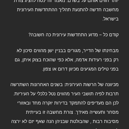
יותר חווים אותם על בשרם. מאמר זה ינסה להציג צורת
מחשבה חדשה להתנעת תהליך ההתחדשות העירונית
בישראל.
קודם כל – מדוע התחדשות עירונית כה חשובה?
מבחינתו של הדייר,
מגורים בבניין ישן מהווים סיכון לא
רק בפני רעידות אדמה, אלא כפי שהוכח בצוק איתן, גם
בפני טילים המגיעים מכיוון דרום או צפון.
מכיוונה של הרשות העירונית:
בשנים האחרונות השתרשה
תרבות לפיה תושבי העיר מהווים נטל כלכלי על העיריות.
לכן הם מעדיפים להתמקד בדירות יוקרה מחד ובאזורי
מסחר ותעשייה מאידך. צורת מחשבה זו בעייתית
מסיבות רבות , שהבולטת שבניהן הנה שאף יזם לא ירצה