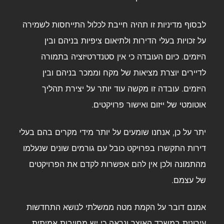
לבסוף מדיניות זו תהיה חייבת לכלול התייחסות
לשמירה
על זכויות בעלי הדירות ולתיאום ציפיות
בניהם ובין
היזמים. כיום העובדה כי אין סטנדרטיזציה בתמורה
לדיירים יוצרת מציאות של מקח וממכר בניהם ובין
היזמים. עובדה זו מקשה עוד יותר על יצירת תהליך
אוטומטי של ייזום ואישור פרויקטים.
יתר על כן, אנחנו שומעים על יותר מידי מקרים בהם בעלי
דירות התקשרו בפרויקט כובל עם גורמים שונים שנעלמו
מהתמונה ולכן אין להם אפשרות לקדם את הפרויקטים
של עצמם.
אמנם דובר על הקמת מטה ממשלתי לנושא התחדשות
עירונית במשרד האוצר ונראה כי יש מחויבות אמיתית