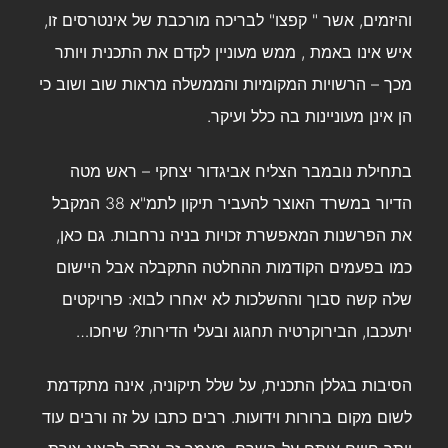
והיזמים, אשר " קפצו" לבריכה מורכבת של אינטרסים זו,
איש אינו באמת , ממש מעוניין לקדם את התכנית ויותר
מכך – הרשויות המקומיות והממשלה מראות שוב ושוב כי
הן אינן מעוניינות בה כלל ועיקר.
בתחילת נובמבר הצליח אביגדור יצחקי – ראש מטה
הדיור במשרד האוצר להעביר תיקון לתמ"א 38 המקבל
את הפרשנות המאפשרת זכויות בניה נרחבות. גם כאן,
כמו בפעמים הקודמות ההחלטה התקבלה אבל היישום
שלה קשה סבוך וההשלכות לא יאחרו לבוא: פרויקטים
יתעכבו, הבירוקרטיה תחגוג ובעלי הדירות? שיחכו…
הסיבות בגללן התכנית, על שלל תיקוניה, אינה מתקדמת
לשום מקום ברורות וידועות. רבים כתבו על זה ורבים עוד