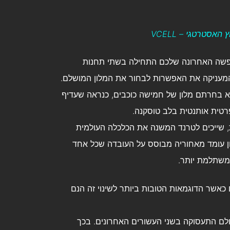
סטרטגי – VCELL
ופשה האחרונה שלכם התחילה בשתי תחנות
יות: הראשונה, בשיטוט באפליקציית TripAdvisor, המעניקה את האפשרות לבחור את המלון המושלם.
ת – Airbnb, כי האמת, אם לא בחרתם מלון של חמישה כוכבים, כנראה שעדיף
רטית אותנטית בלב טוסקנה.
כמו גם UBER, ו- WAZE הישראלית, שייכים לטרנד המשנה את הכלכלה העולמית
ון עומד מאחוריה מבוסס על העובדה שכל אחד
ומשתלמת יותר.
אשר הדוגמאות הטובות ביותר לשינוי זה הנם
Google שינו לחלוטין את עולם התעסוקה בשני העשורים האחרונים. בכך