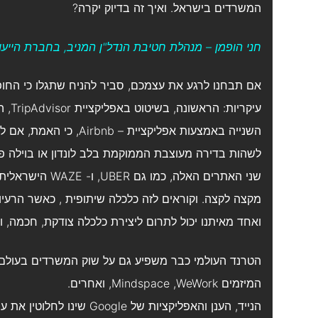
המשרדים בישראל. ואיך זה בדיוק יקרה?
חני הופמן – מנהלת חטיבת הנדל"ן המניב, בחברת הייעוץ הא
אם תבחנו לרגע את עצמכם, סביר להניח שתגלו כי הח
עיקר
השנייה באמצעות אפליקציי
לשהות בדירה מעוצבת הממוקמת בלב לונדון או בוילה פ
שני האתרים האלה, 
מקצה לקצה. וקוראים לזה כלכלה שיתופית , כאשר הרעי
ואחד מאיתנו יכול לתרום ליצירת כלכלה צודקת, חכמה, 
הטרנד העולמי כבר משפיע גם על שוק המשרדים בעולם כ
המיזמים Mindspace ,WeWork, ואחרים.
הנייד, הענן והאפליקציות של 