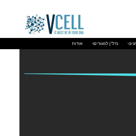
בן גוריון 1(בסר 2), בני ברק 03-5447284
ניב
נדל"ן למגורים
אודות