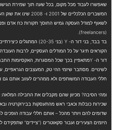
שאפשרו לעבוד מכל מקום, בכל שעה תוך שמירת הגישה 
המשברים הכלכליים של 01
לשאוף למודל העסקה גמיש החוסך תקורות כח אדם ופני
(freelancers).
בד בבד, בני דור ה- Y (בני 35
הקוראים תיגר על כל המודלים העסקיים, לרבות העובד
דור ה- Yמתאפיין בכך שכל המסגרות, האקסיומות ה
לשינויים. מסתבר שיזמי ההי טק, המעצבים הגראפיים, ע
חללי העבודה המשותפים ולא ממהרים לעזוב אותם גם אח
ומהי הסיבה? מכיוון שהם מקבלים את החבילה המלאה: מ
שכירות כובלות וכאבי ראש מהתעסקות בבירוקרטיה ובאד
שדומים להם ויותר מהכל – אותם חללי עבודה הופכים למ
היזמים הצעירים ועבור סקאוטרים ("ציידים" שתפקידם למ