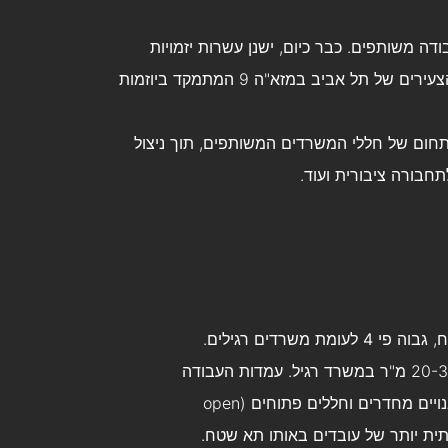
דה משותפים. כבר כיום, ישנן עשרות יזמויות
נקודתיות בתחום, כדוגמת הספרייה במגדל שלום, בית הצעירים של תל אביב במזא"ה 9 המתמקד ביוזמות
תחום של חללי המשרדים המשותפים, תוך ניצול
לתחבורה ציבורית ועוד.
ח,
גבוה פי 4 לעומת משרדים רגילים
.
מדובר על כ- 6.5 מ"ר לעובד בחלל משותף לעומת כ- 20-30 מ"ר במשרד רגיל. עמדות העבודה
קטנות יותר וניצול השטח הנו מיטבי, ביחס למשרדים הבנויים מחדרים וחללים פתוחים (open