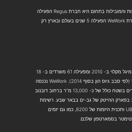
למעשה, שיתוף משרדים אינו קונספט חדש ואחת החלוצות והמובילות בתחום היא חברת Regus הפעילה
למעלה מ- 25 שנה ואילו ה"ילד החדש בשכונה" היא חברת WeWork הפעילה 5 שנים בעולם ובארץ רק
WeWork הוקמה ע"י היזם הישראלי אדם נוימן והאדריכל מיגל מקלוי ב- 2010 ומפעילה 61 משרדים ב- 18
ערים בעולם. החברה מוערכת היום בכ- 5 מיליארד דולר (לפי סבב גיוס הון בסוף 2014). WeWork נכנסה
לשוק הישראלי לפני פחות משנתיים ומפעילה כיום משרדים בשטח כולל של כ- 13,000 מ"ר ברחוב דובנוב
ובשרונה בתל אביב, בהרצליה פיתוח והחל מינואר 2016 בפארק ההייטק של גב-ים בבאר שבע. רשימת
הלקוחות של החברה בישראל מורכבת מחברות כמו UBER ותכנית היזמות של 8200, כמו גם יזמים
נטימטר בסמארטפון שלכם.