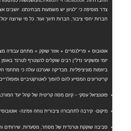
החברתיות: facebook ו- Linkedinהמשמשות כפלטפורמה לשיתופים עסקיים וחברתיים.
צדר מוסיפה כי "לגיוון יש משמעות מבחינתנו. יושבים אצ
חברות יחסי ציבור, חברות תיווך ועוד. כל מי שרוצה יכול
אוטובוס + פרילנסרים + אזור שוקק = מתחם עבודה מצ
יזמי ומשקיעי נדל"ן רבים שוקלים להצטרף לטרנד באופן 
ביוזמות מוניציפליות. מבדיקה שערכנו עולה כי מתחמי ה
קריטריונים המסייע להם להפוך לאטרקטיביים ופופולריים:
פוטנציאל עסקי – קיום מסה קריטית של קהל יעד המורכב 
מיקום- קירבה לתחבורה ציבורית נוחה וזמינה- אוטובוסים
סביבה שוקקת וטרנדית של מסחר, מסעדות, שירותים וחי