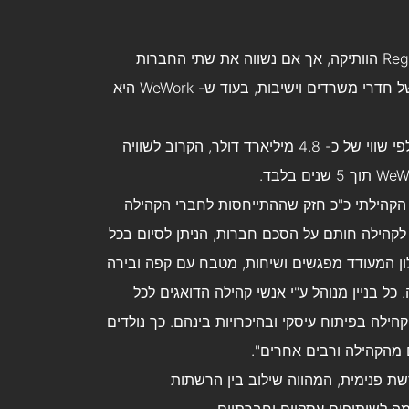
רבים נוטים לחשוב כי WeWork הוא גלגול מודרני של Regus הוותיקה, אך אם נשווה את שתי החברות
למודלים בתחום התיירות, הרי ש Regus היא בית מלון של חדרי משרדים וישיבות, בעוד ש- WeWork היא
מעניין לראות כי Regus הותיקה נסחרת בבורסת לונדון לפי שווי של כ- 4.8 מיליארד דולר, הקרוב לשוויה
הילת WeWork ישראל "המימד הקהילתי כ"כ חזק שההתייחסות לחברי הקהילה
לקהילה חותם על הסכם חברות, הניתן לסיום בכל
ל משרד מאובזר לחלוטין ומרוהט זמין 24/7, סלון המעודד מפגשים ושיחות, מטבח עם קפה ובירה
כל בניין מנוהל ע"י אנשי קהילה הדואגים לכל
ילה בפיתוח עיסקי ובהיכרויות בינהם. כך נולדים
מהקהילה ורבים אחרים".
נהלים רשת פנימית, המהווה שילוב בין הרשתות